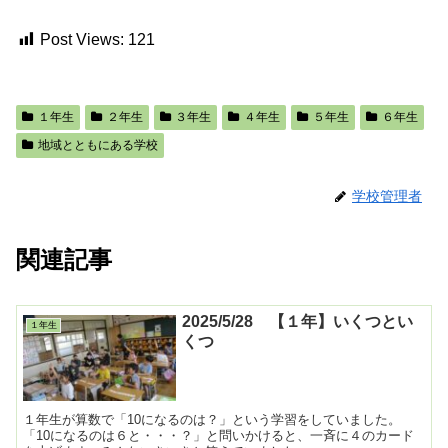
Post Views:
121
１年生
２年生
３年生
４年生
５年生
６年生
地域とともにある学校
学校管理者
関連記事
2025/5/28 【１年】いくつとい
１年生
くつ
１年生が算数で「10になるのは？」という学習をしていました。
「10になるのは６と・・・？」と問いかけると、一斉に４のカード