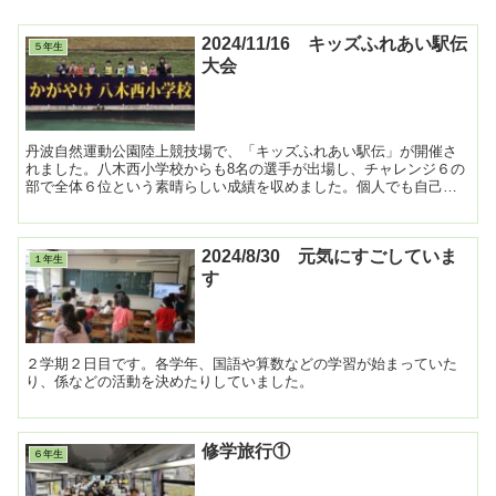
2024/11/16 キッズふれあい駅伝
５年生
大会
丹波自然運動公園陸上競技場で、「キッズふれあい駅伝」が開催さ
れました。八木西小学校からも8名の選手が出場し、チャレンジ６の
部で全体６位という素晴らしい成績を収めました。個人でも自己ベ
ストが出るように頑張って走りました。応援に来てくださった...
2024/8/30 元気にすごしていま
１年生
す
２学期２日目です。各学年、国語や算数などの学習が始まっていた
り、係などの活動を決めたりしていました。
修学旅行①
６年生