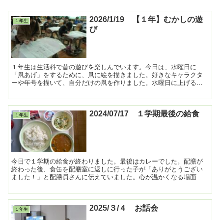
2026/1/19 【１年】むかしの遊
１年生
び
１年生は生活科で昔の遊びを楽しんでいます。今日は、水曜日に
「凧あげ」をするために、凧に絵を描きました。好きなキャラクタ
ーや年号を描いて、自分だけの凧を作りました。水曜日に上げるの
が楽しみな様子でした。 ...
2024/07/17 １学期最後の給食
１年生
今日で１学期の給食が終わりました。最後はカレーでした。配膳が
終わった後、食缶を配膳室に返しに行った子が「ありがとうござい
ました！」と配膳員さんに伝えていました。心が温かくなる場面で
した。 ...
2025/３/４ お話会
１年生