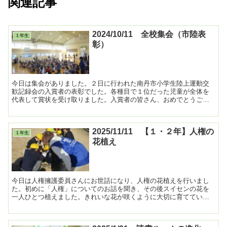
関連記事
2024/10/11 全校集会（市陸表
１年生
彰）
今日は集会がありました。２日に行われた南丹市小学生陸上運動交
歓記録会の入賞者の表彰でした。各種目で１位だった児童が全体を
代表して賞状を受け取りました。入賞者の皆さん、おめでとうござ
います！ ...
2025/11/11 【１・２年】人権の
１年生
花植え
今日は人権擁護委員さんにお世話になり、人権の花植えを行いまし
た。初めに「人権」についてのお話を聞き、その後スイセンの花を
一人ひとつ植えました。きれいな花が咲くように大切に育てていき
たいと思います。 ...