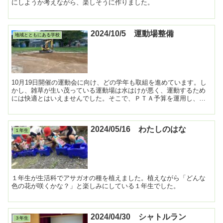
にしようか考えながら、楽しそうに作りました。
2024/10/5 運動場整備
地域とともにある学校
10月19日開催の運動会に向け、どの学年も取組を進めています。し
かし、雑草が生い茂っている運動場は水はけが悪く、運動するため
には快適とはいえませんでした。そこで、ＰＴＡ予算を運用し、学
校運営協議会の手配により土の入れ替えをお世話になりまし...
2024/05/16 わたしのはな
１年生
１年生が生活科でアサガオの種を植えました。植えながら「どんな
色の花が咲くかな？」と楽しみにしている１年生でした。
2024/04/30 シャトルラン
３年生