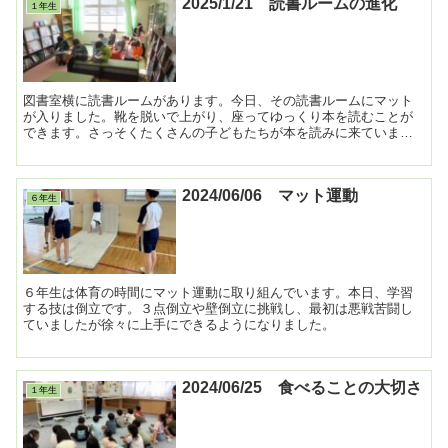
2025/1/21 読書ルームの進化
１年生
図書室横に読書ルームがあります。今日、その読書ルームにマット
が入りました。靴を脱いで上がり、座ってゆっくり本を読むことが
できます。さっそくたくさんの子どもたちが本を読みに来ていまし
た。
2024/06/06 マット運動
６年生
６年生は体育の時間にマット運動に取り組んでいます。本日、学習
する技は倒立です。３点倒立や壁倒立に挑戦し、最初は悪戦苦闘し
ていましたが徐々に上手にできるようになりました。
2024/06/25 食べることの大切さ
１年生