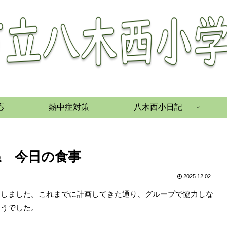
応
熱中症対策
八木西小日記
てね 今日の食事
2025.12.02
をしました。これまでに計画してきた通り、グループで協力しな
そうでした。