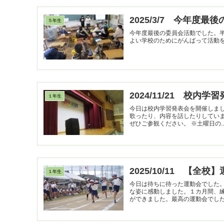
2025/3/7 今年度最
５年生
今年度最後の委員会活動でした。
2024/11/21 校内学
１年生
今日は校内学習発表会を開催しま
歌ったり、内容を話したりしてい
ぜひご参観ください。 ※土曜日の..
2025/10/11 【全校
１年生
今日は待ちに待った運動会でした
な姿に感動しました。１カ月間、
ができました。最高の運動会でした！