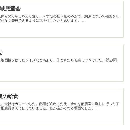
】地域児童会
夏休みのくらしをふり返り、２学期の登下校のめあて、約束について確認をし
ました。２学期も大きな事故やケガがなく登校できるように気を付けたいと思います。 ...
せ
地図帳を使ったクイズなどもあり、子どもたちも楽しそうでした。 読み聞
最後の給食
た。最後はカレーでした。配膳が終わった後、食缶を配膳室に返しに行った子
が「ありがとうございました！」と配膳員さんに伝えていました。心が温かくなる場面でした。 ...