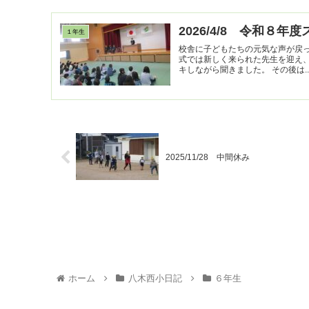
2026/4/8 令和８
１年生
校舎に子どもたちの元気な声が戻
式では新しく来られた先生を迎え
キしながら聞きました。 その後は.
2025/11/28 中間休み
ホーム
八木西小日記
６年生