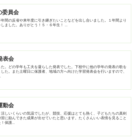
後の委員会
半年間の反省や来年度に引き継ぎたいことなどを出し合いました。１年間より
よい学校のためにがんばって活動をしました。ありがとう！５・６年生！ ...
習発表会
した。どの学年も工夫を凝らした発表でした。下校中に他の学年の発表の歌を
ました。また土曜日に保護者、地域の方へ向けた学習発表会を行いますので、
.
】運動会
。涼しいくらいの気温でしたが、競技、応援はとても熱く、子どもたちの真剣
練習に励んできた成果が出せていたと思います。たくさんいい表情を見ること
保護...