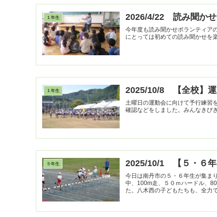
2026/4/22 読み聞かせ
１年生
今年度も読み聞かせボランティア
2025/10/8 【全校
１年生
土曜日の運動会に向けて予行練習
2025/10/1 【５
５年生
今日は南丹市の５・６年生が集ま
中、100m走、５０ｍハードル、
た。八木西の子どもたちも、全力で競