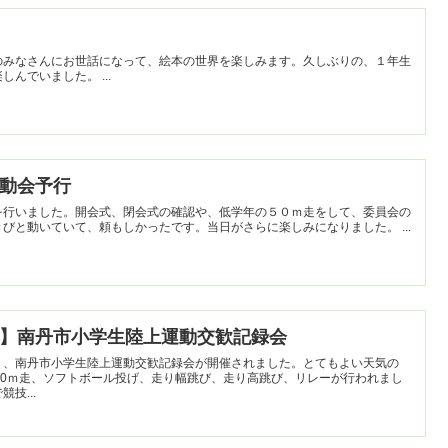
のみなさんにお世話になって、絵本の世界を楽しみます。久しぶりの、１年生
にとっては初めての読み聞かせを楽しんでいました。 ...
】運動会予行
を行いました。開会式、閉会式の確認や、低学年の５０ｍ走をして、委員会の
確認などをしました。みんなきびきびと動いていて、頼もしかったです。当日がさらに楽しみになりました。 ...
・６年】南丹市小学生陸上運動交歓記録会
り、南丹市小学生陸上運動交歓記録会が開催されました。とてもよい天気の
800ｍ走、ソフトボール投げ、走り幅跳び、走り高跳び、リレーが行われまし
技...