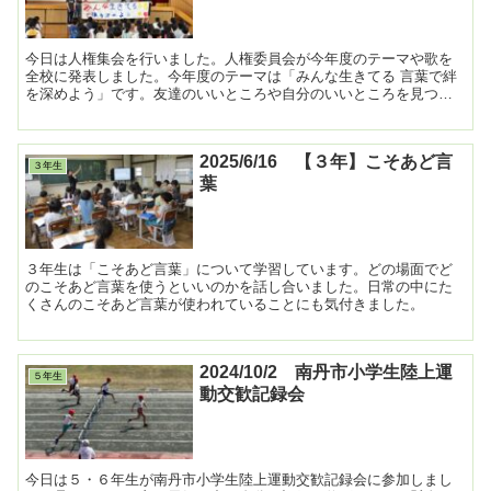
今日は人権集会を行いました。人権委員会が今年度のテーマや歌を
全校に発表しました。今年度のテーマは「みんな生きてる 言葉で絆
を深めよう」です。友達のいいところや自分のいいところを見つ
け、自分も周りの人も大切にできるようになってほしいと思いま...
2025/6/16 【３年】こそあど言
３年生
葉
３年生は「こそあど言葉」について学習しています。どの場面でど
のこそあど言葉を使うといいのかを話し合いました。日常の中にた
くさんのこそあど言葉が使われていることにも気付きました。
2024/10/2 南丹市小学生陸上運
５年生
動交歓記録会
今日は５・６年生が南丹市小学生陸上運動交歓記録会に参加しまし