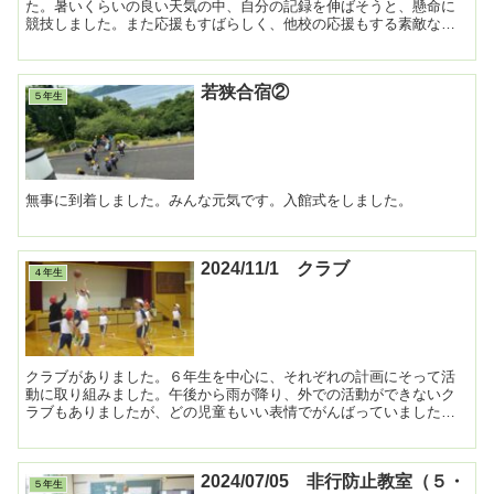
た。暑いくらいの良い天気の中、自分の記録を伸ばそうと、懸命に
競技しました。また応援もすばらしく、他校の応援もする素敵な八
木西の高学年でした。 ...
若狭合宿②
５年生
無事に到着しました。みんな元気です。入館式をしました。
2024/11/1 クラブ
４年生
クラブがありました。６年生を中心に、それぞれの計画にそって活
動に取り組みました。午後から雨が降り、外での活動ができないク
ラブもありましたが、どの児童もいい表情でがんばっていました。
...
2024/07/05 非行防止教室（５・
５年生