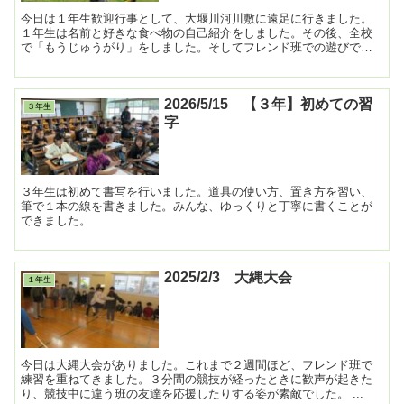
今日は１年生歓迎行事として、大堰川河川敷に遠足に行きました。
１年生は名前と好きな食べ物の自己紹介をしました。その後、全校
で「もうじゅうがり」をしました。そしてフレンド班での遊びで
す。これまで６年生が内容やルールを考えました。みんな大盛り
上...
2026/5/15 【３年】初めての習
３年生
字
３年生は初めて書写を行いました。道具の使い方、置き方を習い、
筆で１本の線を書きました。みんな、ゆっくりと丁寧に書くことが
できました。
2025/2/3 大縄大会
１年生
今日は大縄大会がありました。これまで２週間ほど、フレンド班で
練習を重ねてきました。３分間の競技が経ったときに歓声が起きた
り、競技中に違う班の友達を応援したりする姿が素敵でした。 ...