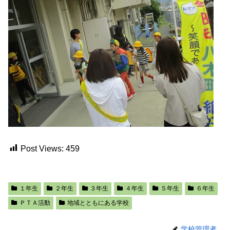
Post Views:
459
１年生
２年生
３年生
４年生
５年生
６年生
ＰＴＡ活動
地域とともにある学校
学校管理者