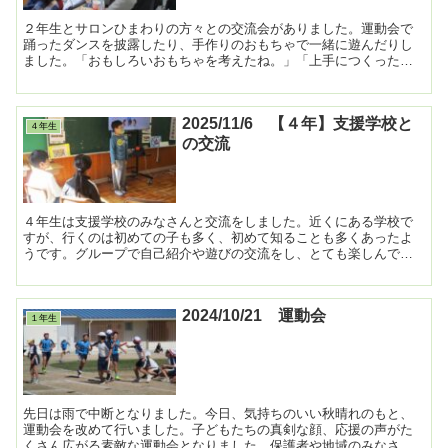
２年生とサロンひまわりの方々との交流会がありました。運動会で
踊ったダンスを披露したり、手作りのおもちゃで一緒に遊んだりし
ました。「おもしろいおもちゃを考えたね。」「上手につくった
ね。」とたくさん褒めていただき、とても嬉しそうな子どもたち
で...
2025/11/6 【４年】支援学校と
４年生
の交流
４年生は支援学校のみなさんと交流をしました。近くにある学校で
すが、行くのは初めての子も多く、初めて知ることも多くあったよ
うです。グループで自己紹介や遊びの交流をし、とても楽しんでい
ました。 ...
2024/10/21 運動会
１年生
先日は雨で中断となりました。今日、気持ちのいい秋晴れのもと、
運動会を改めて行いました。子どもたちの真剣な顔、応援の声がた
くさん広がる素敵な運動会となりました。保護者や地域のみなさん