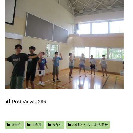
Post Views:
286
３年生
４年生
６年生
地域とともにある学校