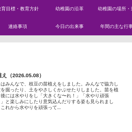
教育目標・教育方針
幼稚園の沿革
幼稚園の場所・
連絡事項
今日の出来事
年間の主な行
え（2026.05.08）
日はみんなで、枝豆の苗植えをしました。みんなで協力し
穴を掘ったり、土をやさしくかぶせたりしました。苗を植
た後には水やりをし「大きくな〜れ！」「水やり頑張
！」と楽しみにしたり意気込んだりする姿も見られまし
これから水やりを頑張って...