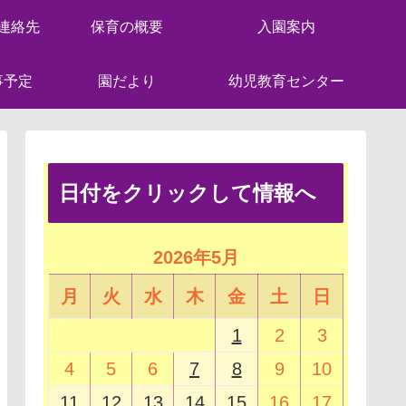
連絡先
保育の概要
入園案内
事予定
園だより
幼児教育センター
日付をクリックして情報へ
2026年5月
月
火
水
木
金
土
日
1
2
3
4
5
6
7
8
9
10
11
12
13
14
15
16
17