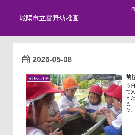
城陽市立富野幼稚園
2026-05-08
苗植
今日の出来事
今
て
え
る
た。