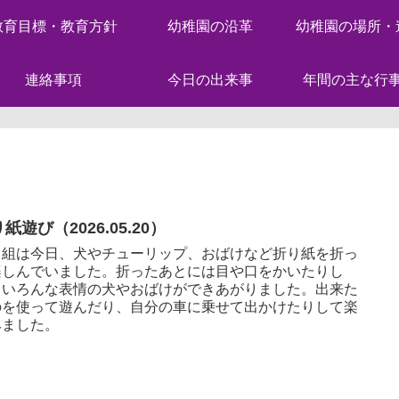
教育目標・教育方針
幼稚園の沿革
幼稚園の場所・
連絡事項
今日の出来事
年間の主な行
紙遊び（2026.05.20）
じ組は今日、犬やチューリップ、おばけなど折り紙を折っ
楽しんでいました。折ったあとには目や口をかいたりし
、いろんな表情の犬やおばけができあがりました。出来た
のを使って遊んだり、自分の車に乗せて出かけたりして楽
みました。