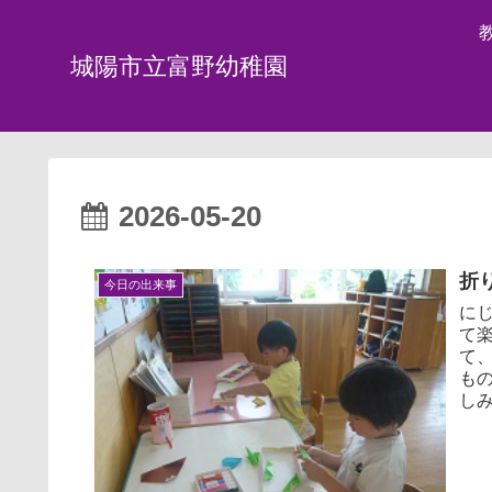
城陽市立富野幼稚園
2026-05-20
折り
今日の出来事
に
て
て
も
し