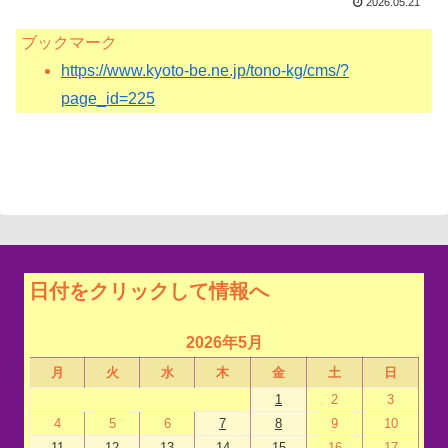
2026.05.21
ブックマーク
https://www.kyoto-be.ne.jp/tono-kg/cms/?
page_id=225
日付をクリックして情報へ
2026年5月
月
火
水
木
金
土
日
1
2
3
4
5
6
7
8
9
10
11
12
13
14
15
16
17