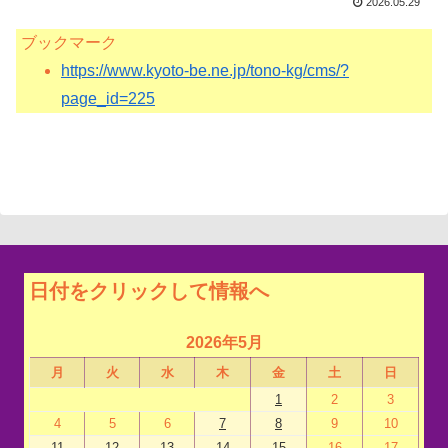
2026.05.29
ブックマーク
https://www.kyoto-be.ne.jp/tono-kg/cms/?
page_id=225
日付をクリックして情報へ
2026年5月
月
火
水
木
金
土
日
1
2
3
4
5
6
7
8
9
10
11
12
13
14
15
16
17