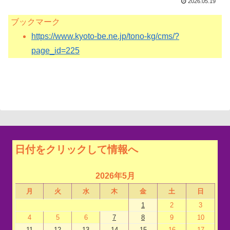
2026.05.19
ブックマーク
https://www.kyoto-be.ne.jp/tono-kg/cms/?
page_id=225
日付をクリックして情報へ
2026年5月
月
火
水
木
金
土
日
1
2
3
4
5
6
7
8
9
10
11
12
13
14
15
16
17