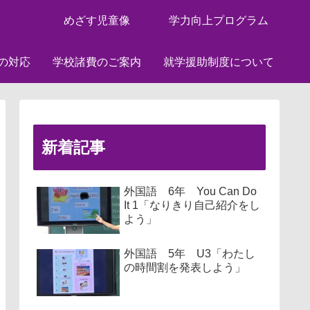
めざす児童像
学力向上プログラム
の対応
学校諸費のご案内
就学援助制度について
新着記事
外国語 6年 You Can Do
It 1「なりきり自己紹介をし
よう」
外国語 5年 U3「わたし
の時間割を発表しよう」