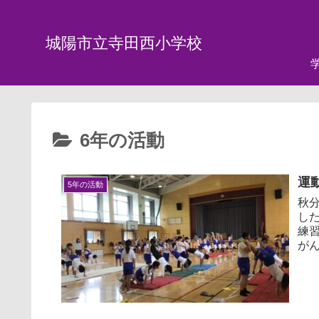
城陽市立寺田西小学校
6年の活動
運
5年の活動
秋
し
練
が