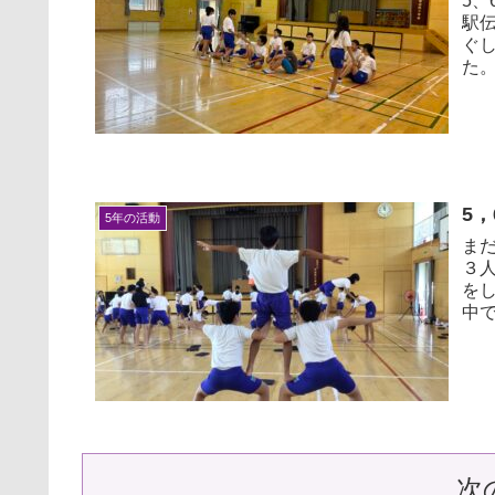
5
駅
ぐ
た。
5
5年の活動
ま
３
を
中
次