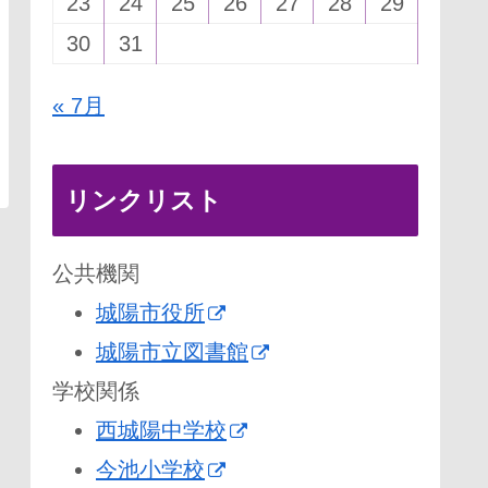
23
24
25
26
27
28
29
30
31
« 7月
リンクリスト
公共機関
城陽市役所
城陽市立図書館
学校関係
西城陽中学校
今池小学校