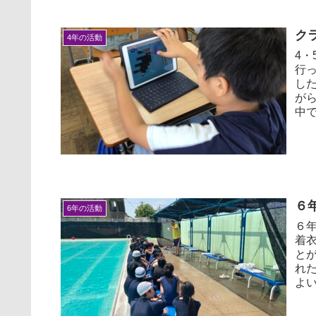
ク
4年の活動
4・
行
し
が
中で
６
6年の活動
６
着
と
れ
よい