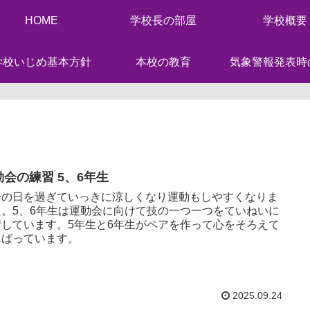
HOME
学校長の部屋
学校概要
学校いじめ基本方針
本校の教育
気象警報発表時
動会の練習 5、6年生
分の日を過ぎていっきに涼しくなり運動もしやすくなりま
た。5、6年生は運動会に向けて技の一つ一つをていねいに
習しています。5年生と6年生がペアを作って心をそろえて
んばっています。
2025.09.24