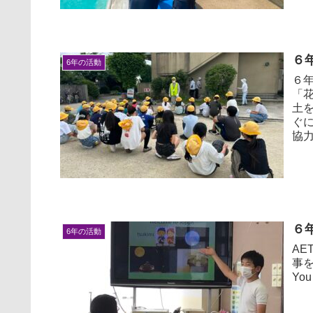
６
6年の活動
６
「
土
ぐ
協力
６
6年の活動
A
事を
Yo