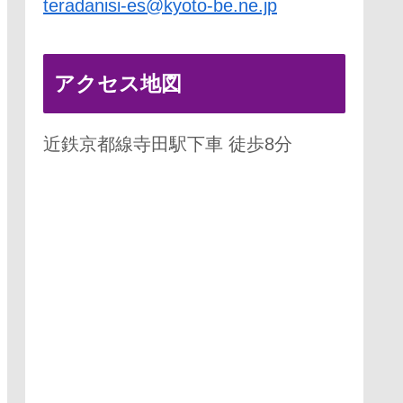
teradanisi-es@kyoto-be.ne.jp
アクセス地図
近鉄京都線寺田駅下車 徒歩8分