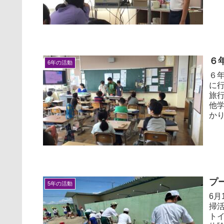
６
6年の活動
６
に
旅
他
かり
プ
5年の活動
6
掃
ト