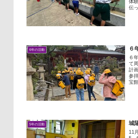
体
伝っ
６
6年の活動
６
て
計
参
宝館
城
5年の活動
1