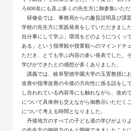
ろ600名にも及ぶ多くの先生方に御参集いた
研修会では、事務局からの趣旨説明及び課題
学校の先生方に実践発表をしていただきまし
自分事にして学ぶ」環境をどのようにつくっ
ある」という指導観や授業観へのマインドチ
ただき、とても学ぶ内容の多い発表でした。
学びができたとの感想が多くありました。
講義では、岐阜聖徳学園大学の玉置教授にお
改善や指導改善の今後の方向性に係る話をし
し合われている内容等にも触れながら、改め
について具体例も交えながら御教示いただく
について考える時間となりました。
丹後地方のすべての子ども達の学びがよりよ
の先生方の御協力のもと開催できましたこと