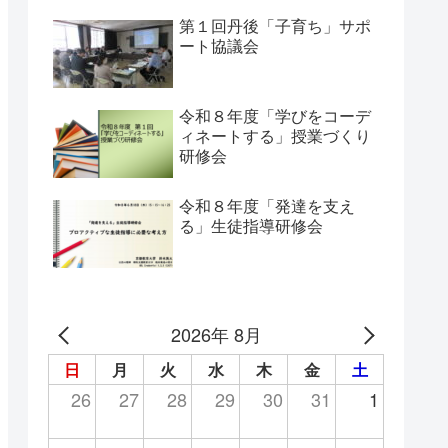
第１回丹後「子育ち」サポ
ート協議会
令和８年度「学びをコーデ
ィネートする」授業づくり
研修会
令和８年度「発達を支え
る」生徒指導研修会
2026年 8月
日
月
火
水
木
金
土
26
27
28
29
30
31
1