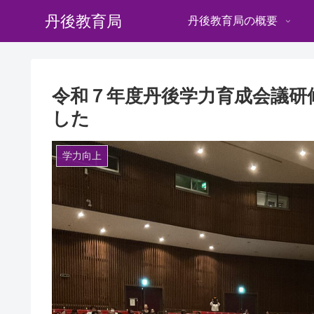
丹後教育局
丹後教育局の概要
令和７年度丹後学力育成会議研
した
学力向上