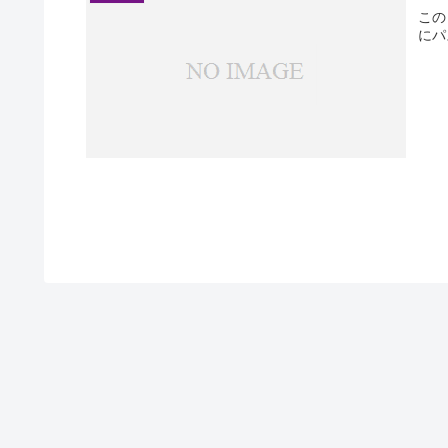
この
にパ