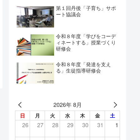
第１回丹後「子育ち」サポ
ート協議会
令和８年度「学びをコーデ
ィネートする」授業づくり
研修会
令和８年度「発達を支え
る」生徒指導研修会
2026年 8月
日
月
火
水
木
金
土
26
27
28
29
30
31
1