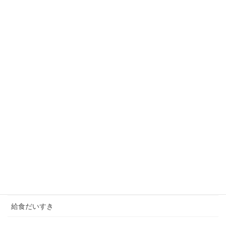
2026年7月10日
３校合同 音楽発表会
2026年7月9日
カテゴリー
お知らせ
学校ブログ
未分類
校長室
給食だいすき