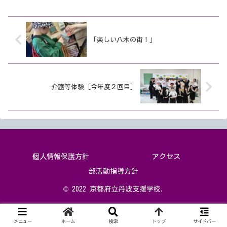
「楽しい八木の街！」
介護等体験［今年度２回目］
個人情報保護方針
アクセス
部活動指導方針
© 2022 京都府立丹波支援学校.
メニュー
ホーム
検索
トップ
サイドバー