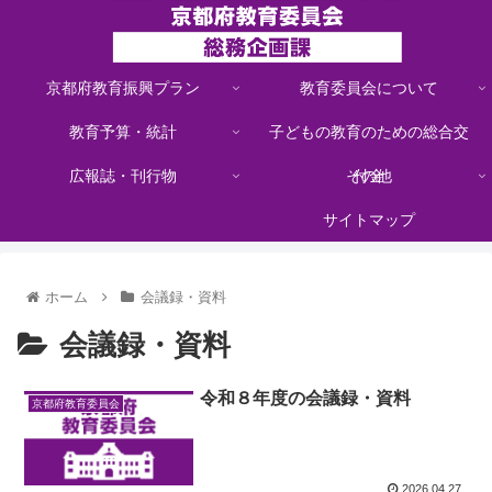
京都府教育振興プラン
教育委員会について
教育予算・統計
子どもの教育のための総合交
広報誌・刊行物
その他
付金
サイトマップ
ホーム
会議録・資料
会議録・資料
令和８年度の会議録・資料
京都府教育委員会
2026.04.27