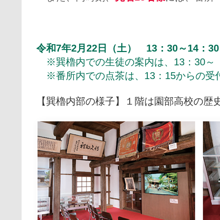
令和7年2月22日（土） 13：30～14：30
※巽櫓内での生徒の案内は、13：30～ 
※番所内での点茶は、13：15からの受
【巽櫓内部の様子】１階は園部高校の歴