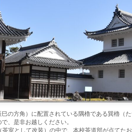
巳の方角）に配置されている隅櫓である巽櫓（た
ので、是非お越しください。
（茶室として改装）の中で、本校茶道部が点てたお