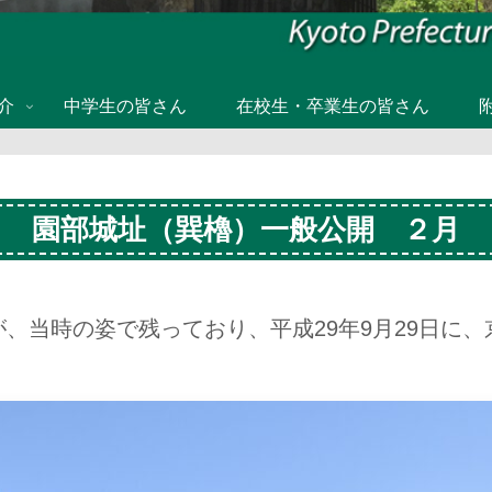
介
中学生の皆さん
在校生・卒業生の皆さん
園部城址（巽櫓）一般公開 ２月
当時の姿で残っており、平成29年9月29日に