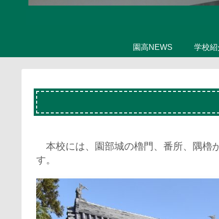
園高NEWS
学校紹
本校には、園部城の櫓門、番所、隅櫓が、
す。