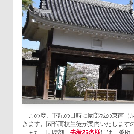
この度、下記の日時に園部城の東南（辰
きます。園部高校生徒が案内いたします
また、同時刻、
先着25名様
には、番所