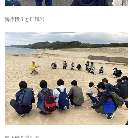
海岸段丘と屏風岩
鳴き砂を鳴らす