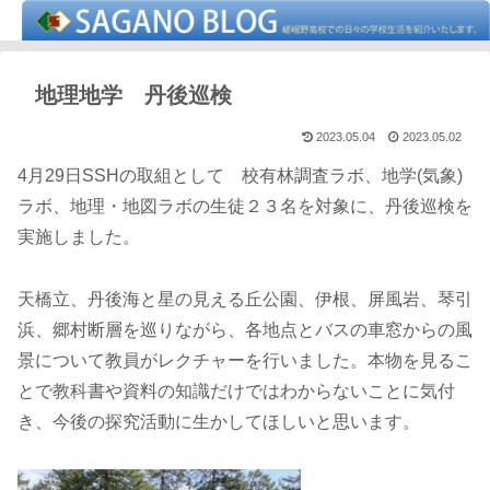
地理地学 丹後巡検
2023.05.04
2023.05.02
4月29日SSHの取組として 校有林調査ラボ、地学(気象)
ラボ、地理・地図ラボの生徒２３名を対象に、丹後巡検を
実施しました。
天橋立、丹後海と星の見える丘公園、伊根、屏風岩、琴引
浜、郷村断層を巡りながら、各地点とバスの車窓からの風
景について教員がレクチャーを行いました。本物を見るこ
とで教科書や資料の知識だけではわからないことに気付
き、今後の探究活動に生かしてほしいと思います。