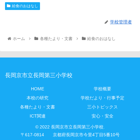
給食のおはなし
学校管理者
ホーム
各種たより・文書
給食のおはなし
長岡京市立長岡第三小学校
HOME
学校概要
本校の研究
学校だより・行事予定
各種たより・文書
三小トピックス
ICT関連
安心・安全
© 2022 長岡京市立長岡第三小学校.
〒617-0814 京都府長岡京市今里4丁目5番10号