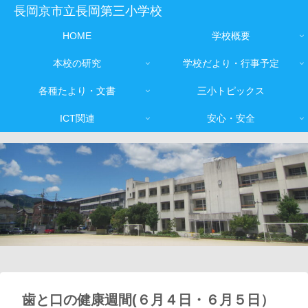
長岡京市立長岡第三小学校
HOME
学校概要
本校の研究
学校だより・行事予定
各種たより・文書
三小トピックス
ICT関連
安心・安全
歯と口の健康週間(６月４日・６月５日）