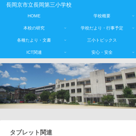
長岡京市立長岡第三小学校
HOME
学校概要
本校の研究
学校だより・行事予定
各種たより・文書
三小トピックス
ICT関連
安心・安全
タブレット関連