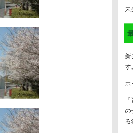
未
新
す
ホ
「
の
る