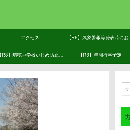
アクセス
【R8】気象警報等発表時にお
【R8】瑞穂中学校いじめ防止基
る対応(R8.６月改訂）
【R8】年間行事予定
本方針