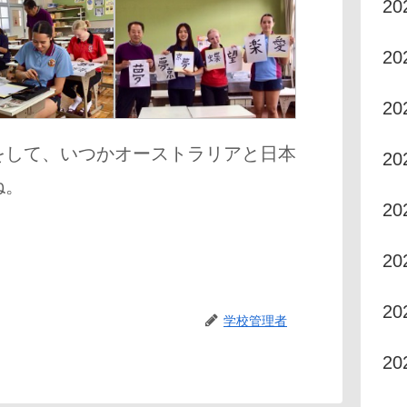
2
2
2
をして、いつかオーストラリアと日本
2
ね。
2
2
2
学校管理者
2