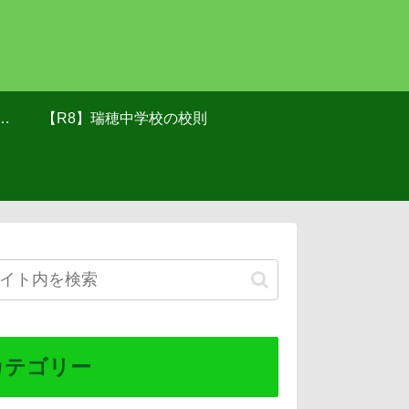
け
【R8】瑞穂中学校の校則
カテゴリー