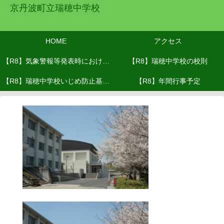
京丹波町立瑞穂中学校
HOME
アクセス
【R8】気象警報等発表時における
【R8】瑞穂中学校の校則
【R8】瑞穂中学校いじめ防止基本
対応(R8.６月改訂）
【R8】年間行事予定
方針