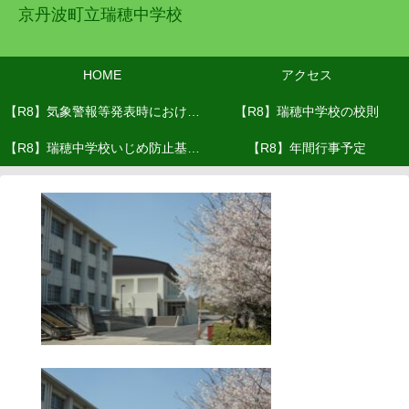
京丹波町立瑞穂中学校
HOME
アクセス
【R8】気象警報等発表時における
【R8】瑞穂中学校の校則
【R8】瑞穂中学校いじめ防止基本
対応(R8.６月改訂）
【R8】年間行事予定
方針