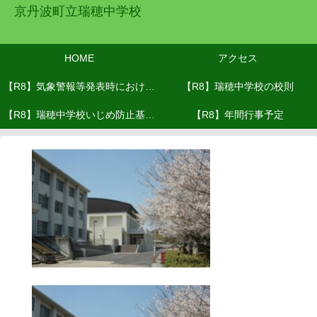
京丹波町立瑞穂中学校
HOME
アクセス
【R8】気象警報等発表時における
【R8】瑞穂中学校の校則
【R8】瑞穂中学校いじめ防止基本
対応(R8.６月改訂）
【R8】年間行事予定
方針