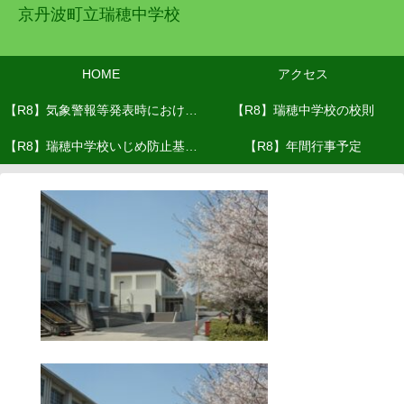
京丹波町立瑞穂中学校
HOME
アクセス
【R8】気象警報等発表時における
【R8】瑞穂中学校の校則
【R8】瑞穂中学校いじめ防止基本
対応(R8.６月改訂）
【R8】年間行事予定
方針