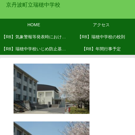
京丹波町立瑞穂中学校
HOME
アクセス
【R8】気象警報等発表時における
【R8】瑞穂中学校の校則
【R8】瑞穂中学校いじめ防止基本
対応(R8.６月改訂）
【R8】年間行事予定
方針