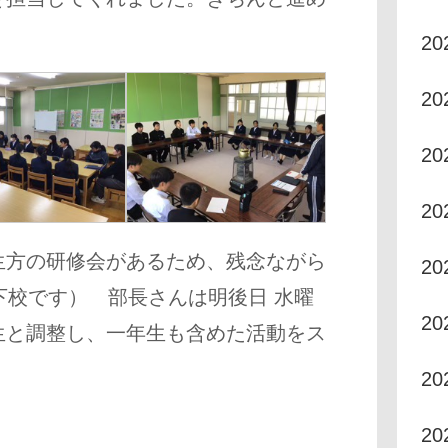
2
2
2
2
生方の研修会があるため、残念ながら
2
下校です） 部長さんは明後日 水曜
2
生と調整し、一年生も含めた活動をス
2
2