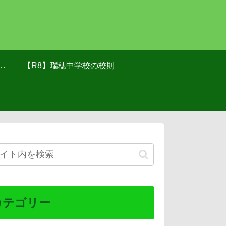
け
【R8】瑞穂中学校の校則
カテゴリー