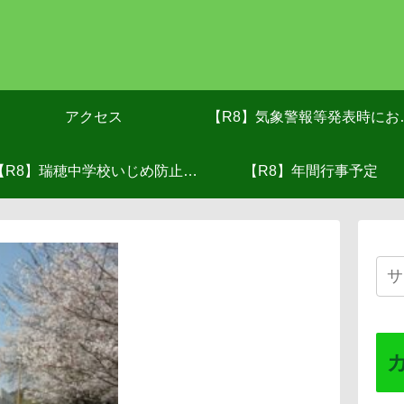
アクセス
【R8】気象警報等発表時にお
【R8】瑞穂中学校いじめ防止基
る対応(R8.６月改訂）
【R8】年間行事予定
本方針