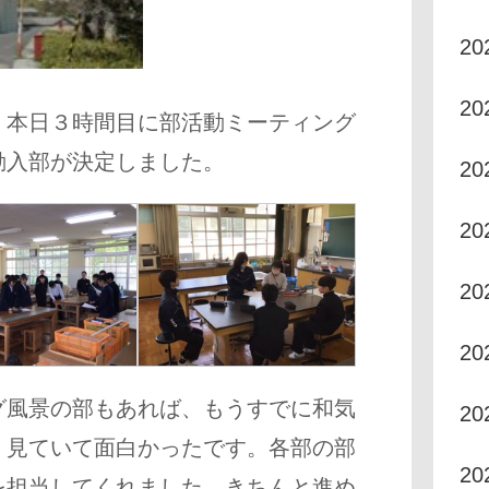
2
2
、本日３時間目に部活動ミーティング
動入部が決定しました。
2
2
20
20
グ風景の部もあれば、もうすでに和気
20
、見ていて面白かったです。各部の部
2
を担当してくれました。きちんと進め