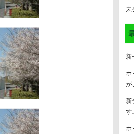
未
新
ホ
が
新
す
ホ