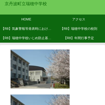
京丹波町立瑞穂中学校
HOME
アクセス
【R8】気象警報等発表時における
【R8】瑞穂中学校の校則
【R8】瑞穂中学校いじめ防止基本
対応(R8.６月改訂）
【R8】年間行事予定
方針