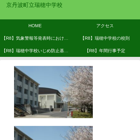
京丹波町立瑞穂中学校
HOME
アクセス
【R8】気象警報等発表時における
【R8】瑞穂中学校の校則
【R8】瑞穂中学校いじめ防止基本
対応(R8.６月改訂）
【R8】年間行事予定
方針