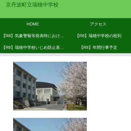
京丹波町立瑞穂中学校
HOME
アクセス
【R8】気象警報等発表時における
【R8】瑞穂中学校の校則
【R8】瑞穂中学校いじめ防止基本
対応(R8.６月改訂）
【R8】年間行事予定
方針