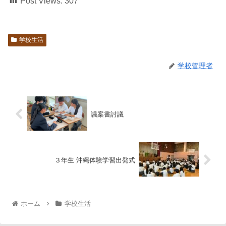
Post Views:
307
学校生活
学校管理者
議案書討議
３年生 沖縄体験学習出発式
ホーム
学校生活