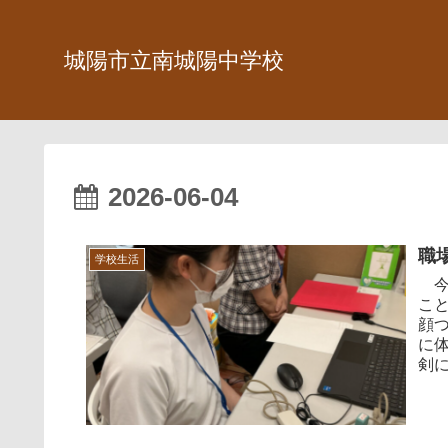
城陽市立南城陽中学校
2026-06-04
職
学校生活
今
こ
顔
に
剣に