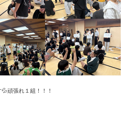
💦頑張れ１組！！！