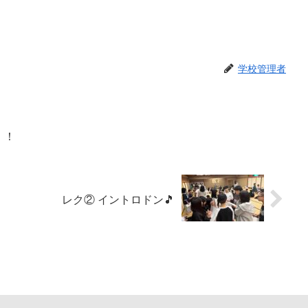
学校管理者
！！
レク② イントロドン🎵