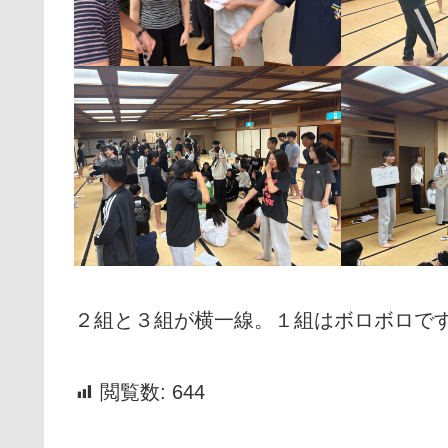
２組と３組が横一線。１組はボロボロです
閲覧数:
644