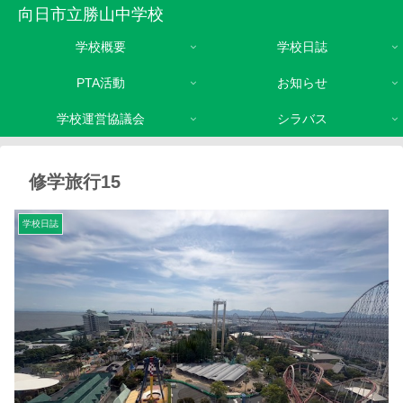
向日市立勝山中学校
学校概要
学校日誌
PTA活動
お知らせ
学校運営協議会
シラバス
修学旅行15
学校日誌