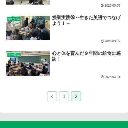
2026.03.05
授業実践㊴～生きた英語でつなげ
学校日誌
よう！～
2026.03.05
心と体を育んだ９年間の給食に感
学校日誌
謝！
2026.03.04
1
2