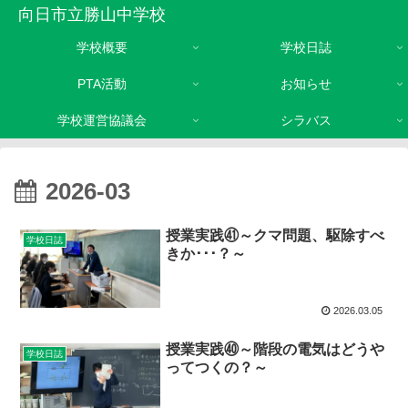
向日市立勝山中学校
学校概要
学校日誌
PTA活動
お知らせ
学校運営協議会
シラバス
2026-03
授業実践㊶～クマ問題、駆除すべ
学校日誌
きか･･･？～
2026.03.05
授業実践㊵～階段の電気はどうや
学校日誌
ってつくの？～