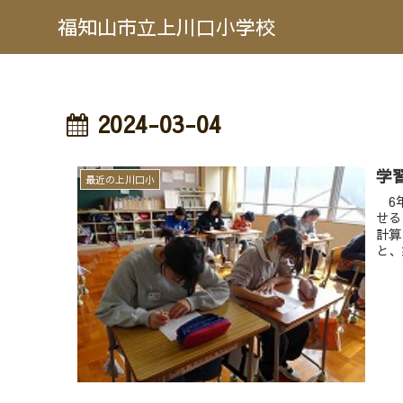
福知山市立上川口小学校
2024-03-04
学
最近の上川口小
6年
せる
計算
と、