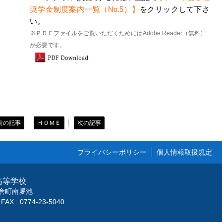
奨学金制度案内一覧（No.5）】
をクリックして下さ
い。
※ＰＤＦファイルをご覧いただくためにはAdobe Reader（無料）
が必要です。
｜
｜
前の記事
ＨＯＭＥ
次の記事
プライバシーポリシー
個人情報取扱規定
高等学校
市小倉町南堀池
FAX : 0774-23-5040