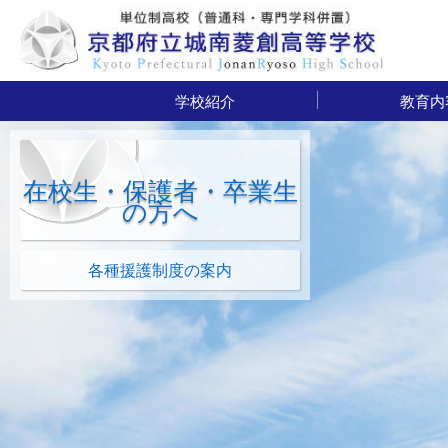
学校紹介
教育内
緊急情報が発信された場合の行動
スクール・ポリシー
いじめ防止基本方針
部活動活動方針
校長あいさつ
学校経営計画
教育理念
学習環境
生徒心得
沿革
校章
校歌
進路指導・
DXハイス
国際交流
教養科
普通
単位
在校生・保護者・卒業生
の方へ
各種援護制度の案内