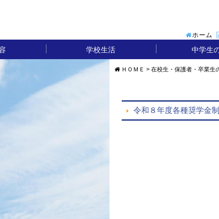
ホーム
容
学校生活
中学生
進路実績
クール
関係
学科
科
制
部活動（体育系）
部活動（文化系）
RYOSO BLOG
トピックス
学校生活
学校行事
制服
学校説明
中学生
学校説
Q&
ＨＯＭＥ
>
在校生・保護者・卒業生
令和８年度各種奨学金制