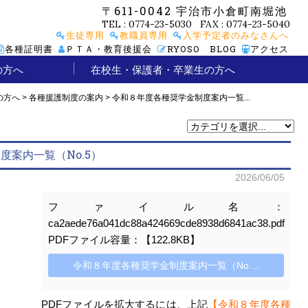
〒611-0042
宇治市小倉町南堀池
TEL : 0774-23-5030 FAX : 0774-23-5040
生徒専用
教職員専用
入学予定者のみなさんへ
各種証明書
ＰＴＡ・教育後援会
RYOSO BLOG
アクセス
の方へ
在校生・保護者・卒業生の方へ
会の日程
の方へ
明会
A
各種援護制度の案内
警報発表時の対応
月間行事予定
年間行事予定
卒業生の方へ
諸連絡
の方へ
>
各種援護制度の案内
>
令和８年度各種奨学金制度案内一覧...
度案内一覧（No.5）
2026/06/05
ファイル名：
ca2aede76a041dc88a424669cde8938d6841ac38.pdf
PDFファイル容量：【122.8KB】
令和８年度各種奨学金制度案内一覧（No....
PDFファイルを拡大するには、上記
【令和８年度各種