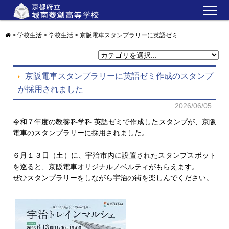
トピックス
>
学校生活
>
学校生活
>
京阪電車スタンプラリーに英語ゼミ...
新着情報
学校紹介
京阪電車スタンプラリーに英語ゼミ作成のスタンプ
が採用されました
教育内容
2026/06/05
学校生活
令和７年度の教養科学科 英語ゼミで作成したスタンプが、京阪
電車のスタンプラリーに採用されました。
中学生の方へ
在校生・保護者・卒業生の方へ
６月１３日（土）に、宇治市内に設置されたスタンプスポット
を巡ると、京阪電車オリジナルノベルティがもらえます。
各種証明書
ぜひスタンプラリーをしながら宇治の街を楽しんでください。
ＰＴＡ・教育後援会
RYOSO BLOG