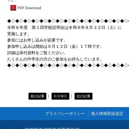
です。
アクセス
プライバシーポリシー
◆◇◆◇◆◇◆◇◆◇◆◇◆◇◆◇◆◇◆◇◆◇◆◇◆◇◆◇◆◇
令和８年度 第１回学校説明会は令和８年８月２２日（土）に
個人情報取扱規程
実施します。
教職員専用
参加にはお申し込みが必要です。
参加申し込みは開始は６月１２日（金）１７時です。
生徒専用
詳細は添付資料をご覧ください。
たくさんの中学生の方のご参加をお待ちしています。
入学予定者のみなさんへ
◆◇◆◇◆◇◆◇◆◇◆◇◆◇◆◇◆◇◆◇◆◇◆◇◆◇◆◇◆◇
PTA役員専用
｜
｜
前の記事
ＨＯＭＥ
次の記事
プライバシーポリシー
個人情報取扱規定