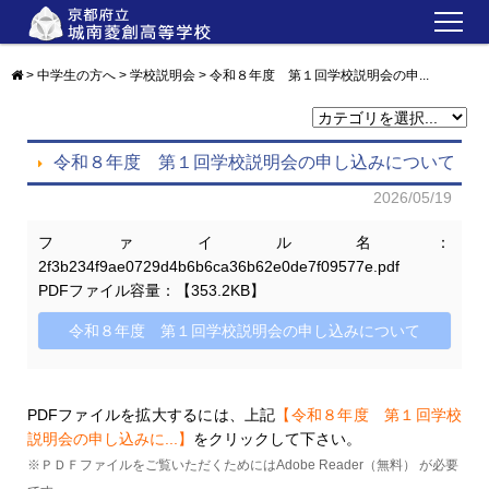
トピックス
>
中学生の方へ
>
学校説明会
>
令和８年度 第１回学校説明会の申...
新着情報
学校紹介
令和８年度 第１回学校説明会の申し込みについて
2026/05/19
教育内容
ファイル名：
学校生活
2f3b234f9ae0729d4b6b6ca36b62e0de7f09577e.pdf
中学生の方へ
PDFファイル容量：【353.2KB】
令和８年度 第１回学校説明会の申し込みについて
在校生・保護者・卒業生の方へ
各種証明書
PDFファイルを拡大するには、上記
【令和８年度 第１回学校
ＰＴＡ・教育後援会
説明会の申し込みに...】
をクリックして下さい。
RYOSO BLOG
※ＰＤＦファイルをご覧いただくためにはAdobe Reader（無料） が必要