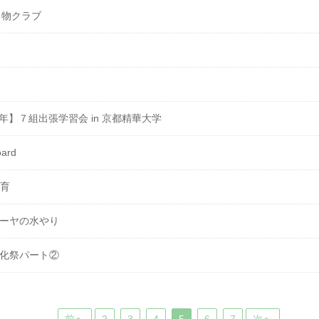
き物クラブ
】７組出張学習会 in 京都精華大学
ard
育
ゴーヤの水やり
文化祭パート②