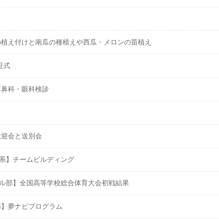
の植え付けと南瓜の種植えや西瓜・メロンの苗植え
証式
耳鼻科・眼科検診
歓迎会と送別会
系】チームビルディング
ル部】全国高等学校総合体育大会初戦結果
部】夢ナビプログラム