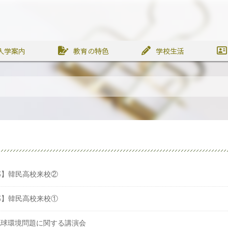
入学案内
教育の特色
学校生活
部】韓民高校来校②
部】韓民高校来校①
】地球環境問題に関する講演会