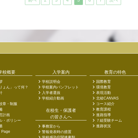
前へ
2
3
4
5
6
7
次へ
学校概要
入学案内
教育の特色
拶
学校説明会
国際教育
りょん」って何？
学校案内パンフレット
環境教育
針
入学者選抜
表現活動
学校紹介動画
北稜CANVAS
校章・制服
コース紹介
備
教育課程
在校生・保護者
営計画
進路指導
の皆さんへ
ル・ポリシー
７組受験チーム
価
進路状況
事務室から
h Page
警報発表時の措置
学校感染症関連書類