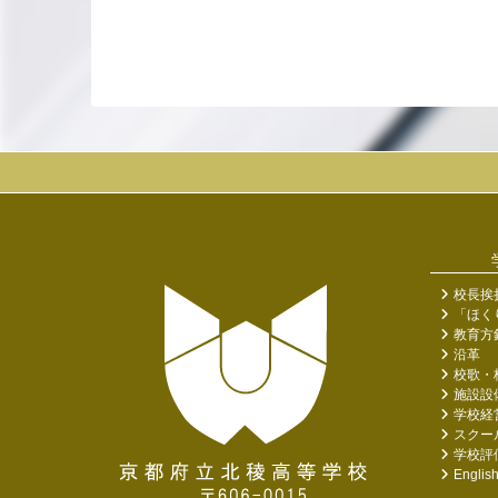
校長挨
「ほく
教育方
沿革
校歌・
施設設
学校経
スクー
学校評
Englis