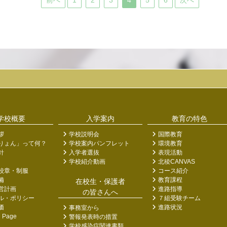
前へ
1
2
3
4
5
6
次へ
学校概要
入学案内
教育の特色
拶
学校説明会
国際教育
りょん」って何？
学校案内パンフレット
環境教育
針
入学者選抜
表現活動
学校紹介動画
北稜CANVAS
校章・制服
コース紹介
備
教育課程
在校生・保護者
営計画
進路指導
の皆さんへ
ル・ポリシー
７組受験チーム
価
進路状況
事務室から
h Page
警報発表時の措置
学校感染症関連書類