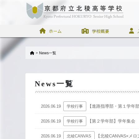
ホーム
学校概要
>
News一覧
News一覧
【進路指導部・第１学年
2026.06.19
学校行事
【第２学年部】学年集会
2026.06.19
学校行事
【北稜CANVAS×メ
2026.06.19
北稜CANVAS