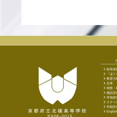
校長挨
「ほく
教育方
沿革
校歌・
施設設
学校経
スクー
学校評
Englis