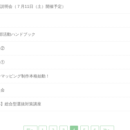
説明会（７月11日（土）開催予定）
】
部活動ハンドブック
果②
果①
ンマッピング制作本格始動！
員会
部】総合型選抜対策講座