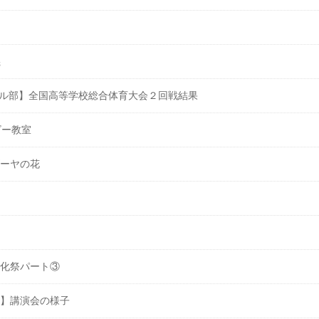
義
ル部】全国高等学校総合体育大会２回戦結果
ビー教室
ゴーヤの花
文化祭パート③
境】講演会の様子