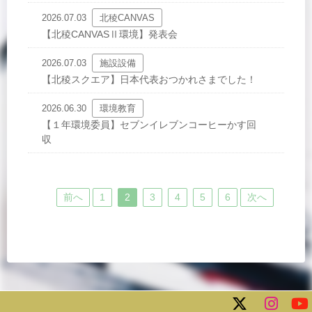
2026.07.03
北稜CANVAS
【北稜CANVASⅡ環境】発表会
2026.07.03
施設設備
【北稜スクエア】日本代表おつかれさまでした！
2026.06.30
環境教育
【１年環境委員】セブンイレブンコーヒーかす回
収
前へ
1
2
3
4
5
6
次へ