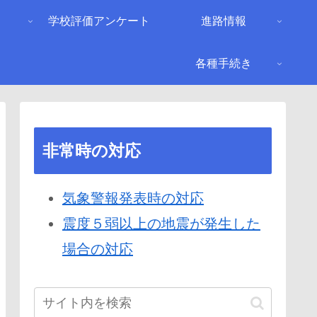
り
学校評価アンケート
進路情報
各種手続き
非常時の対応
気象警報発表時の対応
震度５弱以上の地震が発生した
場合の対応