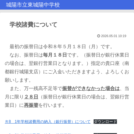
城陽市立東城陽中学校
学校諸費について
2026.05.01 10:19
最初の振替日は令和８年５月１８日（月）です。
なお、振替日は
毎月１８日
です。（振替日が銀行休業日
の場合は、翌銀行営業日となります。）指定の貴口座（南
都銀行城陽支店）にご入金いただきますよう、よろしくお
願いします。
また、万一残高不足等で
振替ができなかった場合は
、当
月に限り
２８日
（振替日が銀行休業日の場合は、翌銀行営
業日）に
再振替
を行います。
Ｒ8 1年学校諸費用の納入（銀行振替）について
ダウンロード