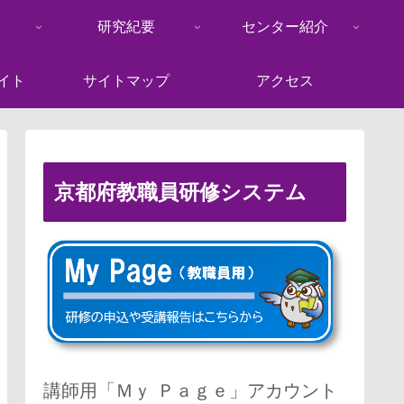
研究紀要
センター紹介
イト
サイトマップ
アクセス
京都府教職員研修システム
講師用「Ｍｙ Ｐａｇｅ」アカウント