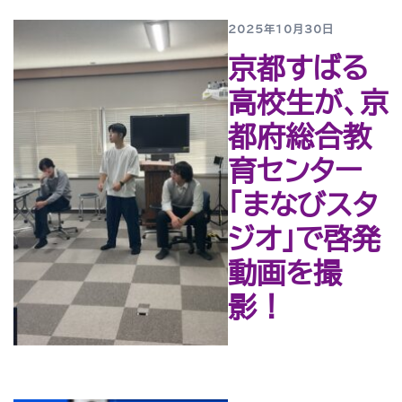
2025年10月30日
京都すばる
高校生が、京
都府総合教
育センター
「まなびスタ
ジオ」で啓発
動画を撮
影！