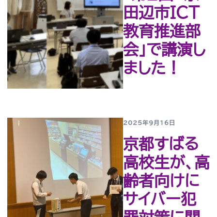
田辺市ＩＣＴ
教育推進部
会」で講演し
ました！
2025年9月16日
京都すばる
高校生が、高
齢者向けに
サイバー犯