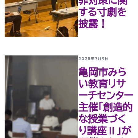
罪対策に関
する寸劇を
披露！
2025年7月9日
亀岡市みら
い教育リサ
ーチセンター
主催「創造的
な授業づく
り講座Ⅱ」が