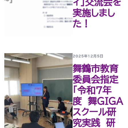
ィ」交流会を
実施しまし
た！
2025年12月5日
舞鶴市教育
委員会指定
「令和７年
度 舞GIGA
スクール研
究実践 研