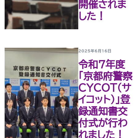
開催されま
した！
2025年6月16日
令和７年度
「京都府警察
ＣＹＣＯＴ（サ
イコット）」登
録通知書交
付式が行わ
れました！