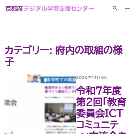
コ
検
ト
ン
索
グ
テ
ル
ン
メ
ツ
ニ
へ
ュ
カテゴリー:
府内の取組の様
ス
ー
キ
子
ッ
プ
2026年1月16日
令和７年度
第２回「教育
委員会ICT
コミュニテ